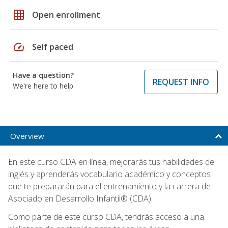
grid_on
Open enrollment
speed
Self paced
Have a question?
REQUEST INFO
We're here to help
Overview
En este curso CDA en línea, mejorarás tus habilidades de
inglés y aprenderás vocabulario académico y conceptos
que te prepararán para el entrenamiento y la carrera de
Asociado en Desarrollo Infantil® (CDA).
Como parte de este curso CDA, tendrás acceso a una