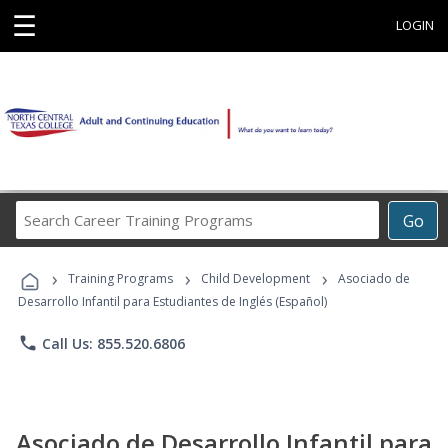
☰
LOGIN
Search
Go
Career
Training
›
›
›
Programs
Training Programs
Child Development
Asociado de
Desarrollo Infantil para Estudiantes de Inglés (Español)
phone
Call Us: 855.520.6806
Asociado de Desarrollo Infantil para