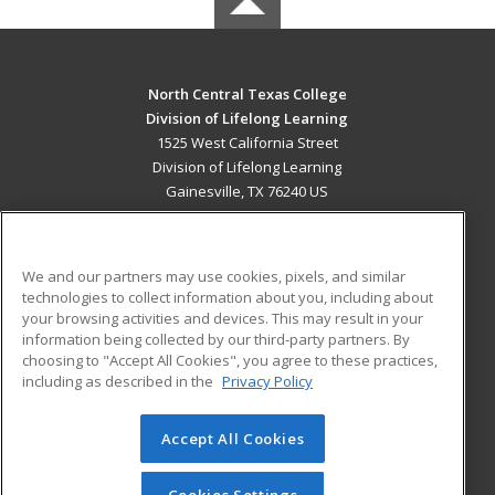
North Central Texas College
Division of Lifelong Learning
1525 West California Street
Division of Lifelong Learning
Gainesville, TX 76240 US
MAIN CONTENT
Career Training
We and our partners may use cookies, pixels, and similar
technologies to collect information about you, including about
ADDITIONAL RESOURCES
your browsing activities and devices. This may result in your
information being collected by our third-party partners. By
Military
Student Blog
choosing to "Accept All Cookies", you agree to these practices,
Financial Assistance
including as described in the
Privacy Policy
Help
Accept All Cookies
© 2026 ed2go, a division of Cengage Learning. All rights
reserved. The material on this site cannot be reproduced or
redistributed unless you have obtained prior written
Cookies Settings