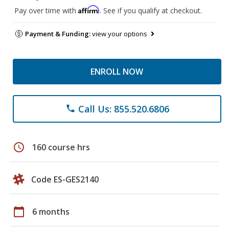
Affirm
Pay over time with
. See if you qualify at checkout.
Payment & Funding:
view your options
ENROLL NOW
Call Us: 855.520.6806
phone
schedule
160 course hrs
Code ES-GES2140
calendar_today
6 months